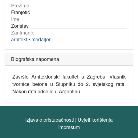
Prezime
Franjetić
Ime
Zorislav
Zanimanje
arhitekt
•
medaljer
Biografska napomena
Završio Arhitektonski fakultet u Zagrebu. Vlasnik
tvornice betona u Stupniku do 2. svjetskog rata.
Nakon rata odselio u Argentinu.
Izjava o pristupačnosti
|
Uvjeti korištenja
Impresum