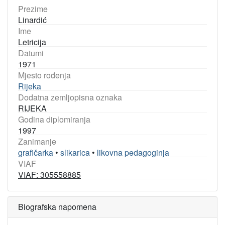
Prezime
Linardić
Ime
Letricija
Datumi
1971
Mjesto rođenja
Rijeka
Dodatna zemljopisna oznaka
RIJEKA
Godina diplomiranja
1997
Zanimanje
grafičarka
•
slikarica
•
likovna pedagoginja
VIAF
VIAF: 305558885
Biografska napomena