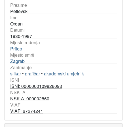
Prezime
Petlevski
Ime
Ordan
Datumi
1930-1997
Mjesto rođenja
Prilep
Mjesto smrti
Zagreb
Zanimanje
slikar
•
grafičar
•
akademski umjetnik
ISNI
ISNI: 0000000109826093
NSK_A
NSK:A: 000002860
VIAF
VIAF: 67274241