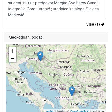
studeni 1999. ; predgovor Margita Sveštarov Šimat ;
fotografije Goran Vranić ; urednica kataloga Slavica
Marković
Više (1)
Geokodirani podaci
+
−
Leaflet
| Map data ©
OpenStreetMap
contributors