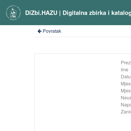
DiZbi.HAZU | Digitalna zbirka i katal
Povratak
Prez
Ime
Datu
Mjes
Mjest
Neus
Nap
Zani