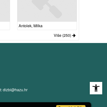
Antolek, Milka
Više (250)
Open
t: dizbi@hazu.hr