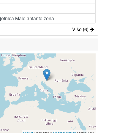
mjetnica Male antante žena
Više (6)
Leaflet
| Map data ©
OpenStreetMap
contributors