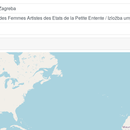
 Zagreba
es Femmes Artistes des Etats de la Petite Entente / Izložba u