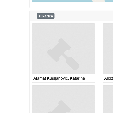
slikarica
Alamat Kusijanović, Katarina
Albi