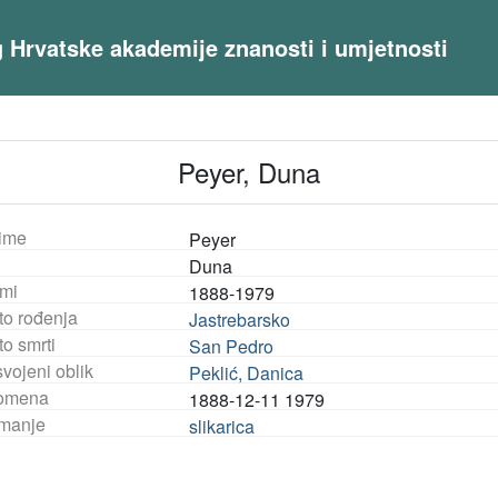
og Hrvatske akademije znanosti i umjetnosti
Peyer, Duna
ime
Peyer
Duna
mi
1888-1979
to rođenja
Jastrebarsko
o smrti
San Pedro
vojeni oblik
Peklić, Danica
omena
1888-12-11 1979
manje
slikarica