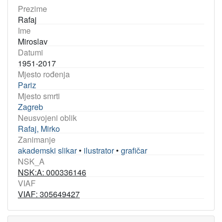
Prezime
Rafaj
Ime
Miroslav
Datumi
1951-2017
Mjesto rođenja
Pariz
Mjesto smrti
Zagreb
Neusvojeni oblik
Rafaj, Mirko
Zanimanje
akademski slikar
•
ilustrator
•
grafičar
NSK_A
NSK:A: 000336146
VIAF
VIAF: 305649427