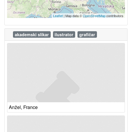
Leaflet
| Map data ©
OpenStreetMap
contributors
akademski slikar
ilustrator
grafičar
Anžel, France