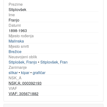
Prezime
Stiplovšek
Ime
Franjo
Datumi
1898-1963
Mjesto rođenja
Malinska
Mjesto smrti
Brežice
Neusvojeni oblik
Stiplošek, Franjo
•
Stiplovšek, Fran
Zanimanje
slikar
•
kipar
•
grafičar
NSK_A
NSK:A: 000392193
VIAF
VIAF: 305671882