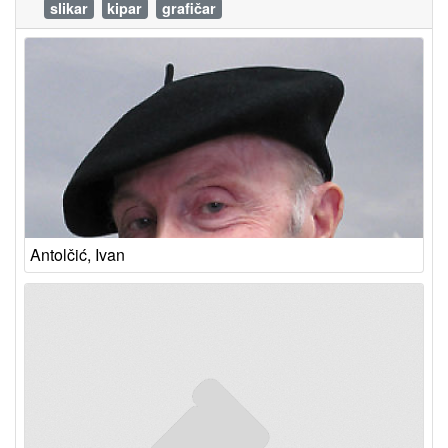
slikar
kipar
grafičar
Antolčić, Ivan