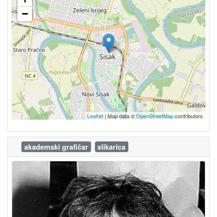
−
Leaflet
| Map data ©
OpenStreetMap
contributors
akademski grafičar
slikarica