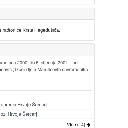
e radionice Krste Hegedušića.
rosinca 2000. do 5. siječnja 2001. : od
masović ; izbor djela Marulićevih suvremenika
na oprema Hrvoje Šercar]
ilozi Hrvoje Šercar]
Više (14)