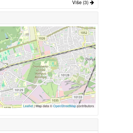
Više (3)
Leaflet
| Map data ©
OpenStreetMap
contributors