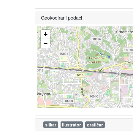
Geokodirani podaci
+
−
slikar
ilustrator
grafičar