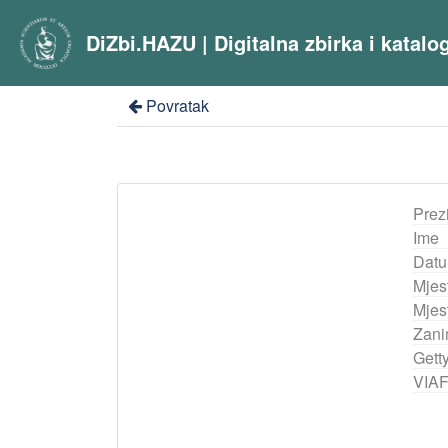
DiZbi.HAZU | Digitalna zbirka i katal
Povratak
Prez
Ime
Datu
Mjes
Mjest
Zani
Gett
VIA