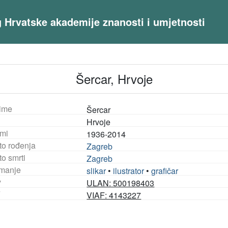
og Hrvatske akademije znanosti i umjetnosti
Šercar, Hrvoje
ime
Šercar
Hrvoje
mi
1936-2014
to rođenja
Zagreb
o smrti
Zagreb
manje
slikar
•
ilustrator
•
grafičar
y
ULAN: 500198403
F
VIAF: 4143227