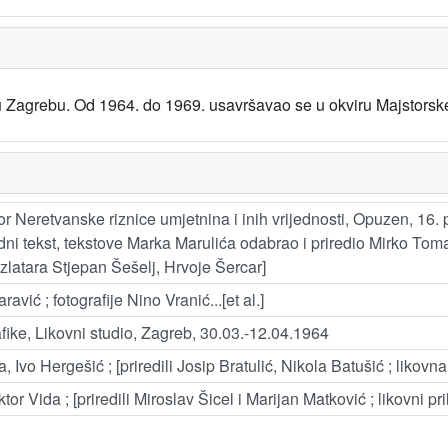
 Zagrebu. Od 1964. do 1969. usavršavao se u okviru Majstorsk
r Neretvanske riznice umjetnina i inih vrijednosti, Opuzen, 16. p
vodni tekst, tekstove Marka Marulića odabrao i priredio Mirko To
i zlatara Stjepan Šešelj, Hrvoje Šercar]
avić ; fotografije Nino Vranić...[et al.]
afike, Likovni studio, Zagreb, 30.03.-12.04.1964
, Ivo Hergešić ; [priredili Josip Bratulić, Nikola Batušić ; likov
or Vida ; [priredili Miroslav Šicel i Marijan Matković ; likovni pr