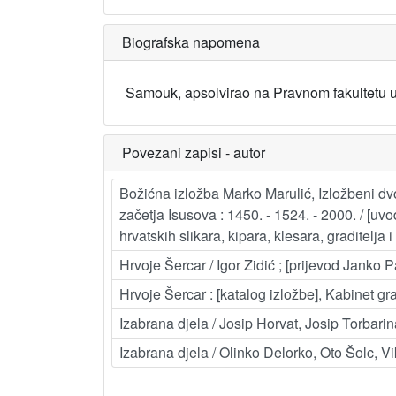
Biografska napomena
Samouk, apsolvirao na Pravnom fakultetu u
Povezani zapisi - autor
Božićna izložba Marko Marulić, Izložbeni dvo
začetja Isusova : 1450. - 1524. - 2000. / [u
hrvatskih slikara, kipara, klesara, graditelja 
Hrvoje Šercar / Igor Zidić ; [prijevod Janko Par
Hrvoje Šercar : [katalog izložbe], Kabinet gr
Izabrana djela / Josip Horvat, Josip Torbarina
Izabrana djela / Olinko Delorko, Oto Šolc, Vikt