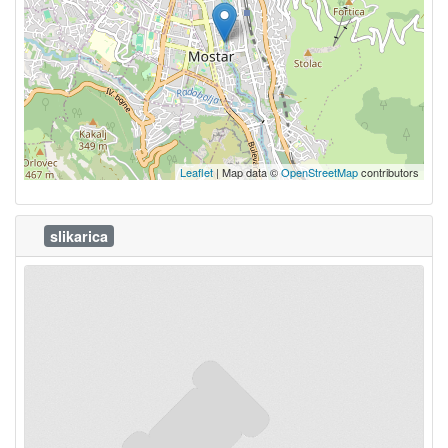
Leaflet
| Map data ©
OpenStreetMap
contributors
slikarica