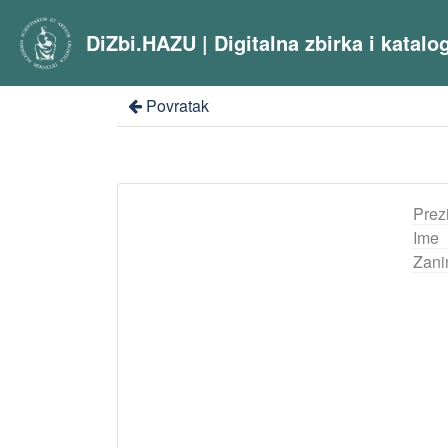
DiZbi.HAZU | Digitalna zbirka i katal
Povratak
Prez
Ime
Zani