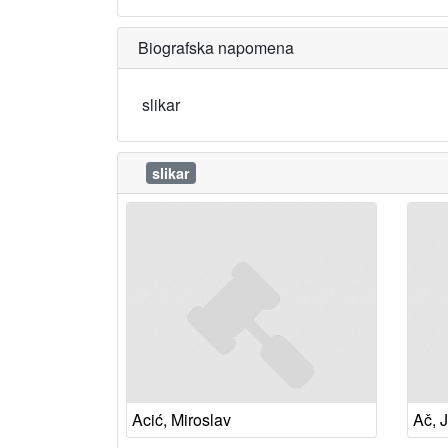
Biografska napomena
slikar
slikar
Acić, Miroslav
Ač, 