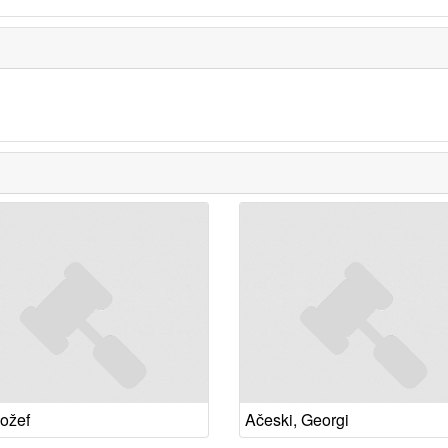
Jožef
Ačeski, Georgi