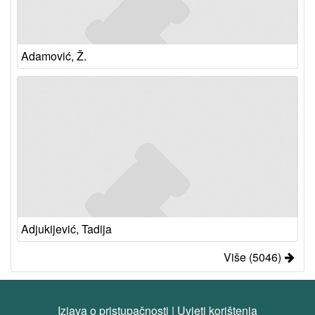
Adamović, Ž.
Adjukijević, Tadija
Više (5046)
Izjava o pristupačnosti
|
Uvjeti korištenja