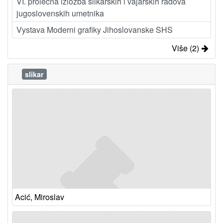
VI. prolećna izložba slikarskih i vajarskih radova
jugoslovenskih umetnika
Vystava Moderni grafiky Jihoslovanske SHS
Više (2)
slikar
Acić, Miroslav