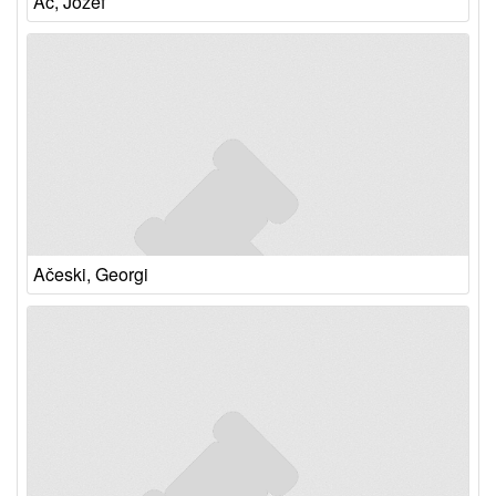
Ač, Jožef
Ačeski, Georgi