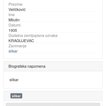
Prezime
Veličković
Ime
Milutin
Datumi
1935
Dodatna zemljopisna oznaka
KRAGUJEVAC
Zanimanje
slikar
Biografska napomena
slikar
slikar