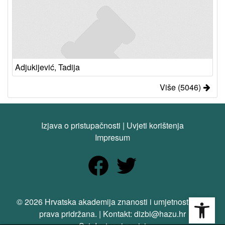
Adjukijević, Tadija
Više (5046)
Izjava o pristupačnosti
|
Uvjeti korištenja
Impresum
Open
© 2026 Hrvatska akademija znanosti i umjetnosti. Sva
prava pridržana. | Kontakt: dizbi@hazu.hr