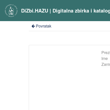
DiZbi.HAZU | Digitalna zbirka i katal
Povratak
Prez
Ime
Zani