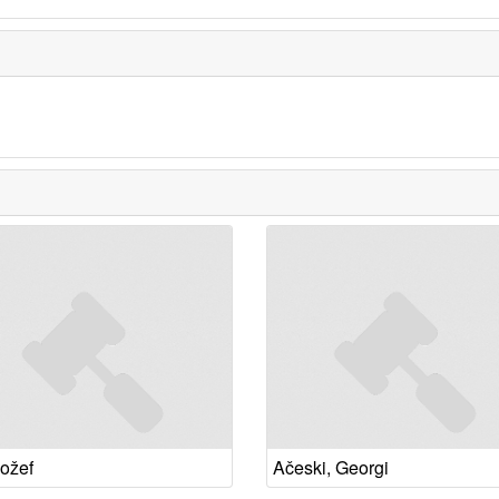
Jožef
Ačeski, Georgi