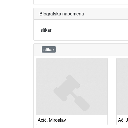
Biografska napomena
slikar
slikar
Acić, Miroslav
Ač, 