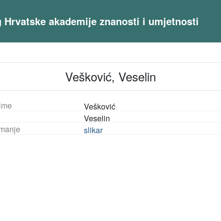
og Hrvatske akademije znanosti i umjetnosti
Vešković, Veselin
ime
Vešković
Veselin
manje
slikar