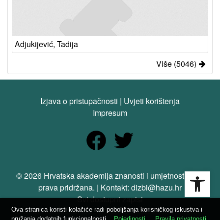
Adjukijević, Tadija
Više (5046)
Izjava o pristupačnosti
|
Uvjeti korištenja
Impresum
Open
© 2026 Hrvatska akademija znanosti i umjetnosti. Sva
prava pridržana. | Kontakt: dizbi@hazu.hr
Svi dostupni zapisi
Ova stranica koristi kolačiće radi poboljšanja korisničkog iskustva i
pružanja dodatnih funkcionalnosti.
Pojedinosti
Pravila privatnosti