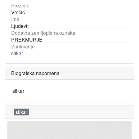
Prezime
Vrečić
Ime
Ljudevit
Dodatna zemljopisna oznaka
PREKMURJE
Zanimanje
slikar
Biografska napomena
slikar
slikar