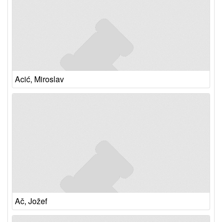
Acić, Miroslav
Ač, Jožef