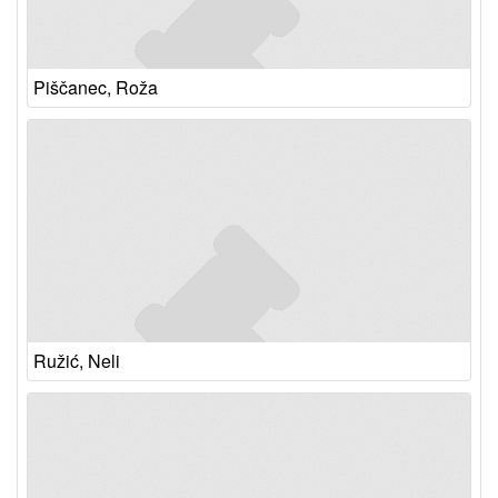
Piščanec, Roža
Ružić, Neli