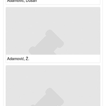
Adamović, Dušan
Adamović, Ž.