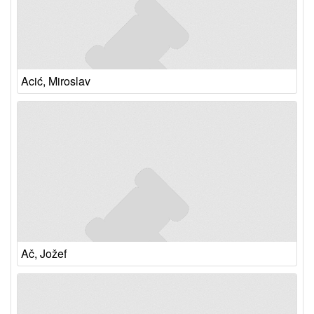
Acić, Miroslav
Ač, Jožef