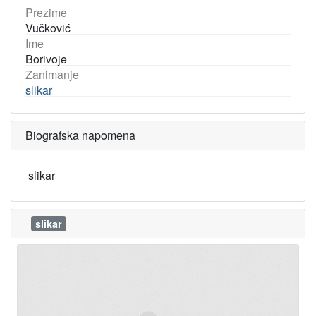
Prezime
Vučković
Ime
Borivoje
Zanimanje
slikar
Biografska napomena
slikar
slikar