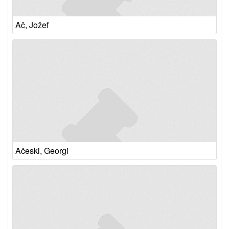
Ač, Jožef
Ačeski, Georgi