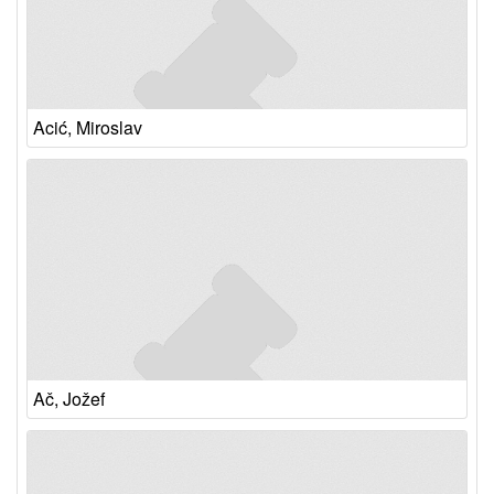
Acić, Miroslav
Ač, Jožef