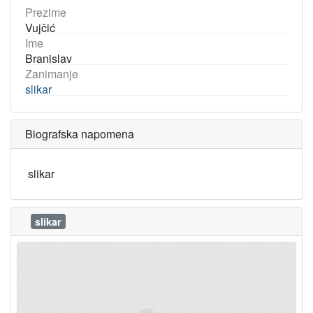
Prezime
Vujčić
Ime
Branislav
Zanimanje
slikar
Biografska napomena
slikar
slikar