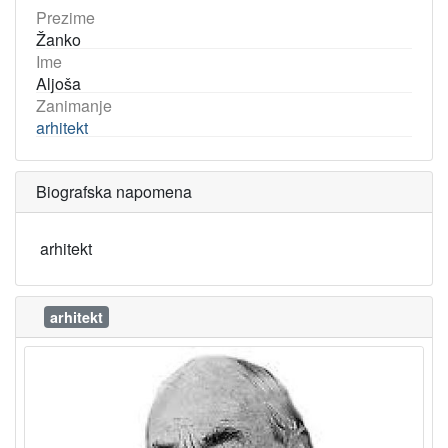
Prezime
Žanko
Ime
Aljoša
Zanimanje
arhitekt
Biografska napomena
arhitekt
arhitekt