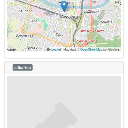
Leaflet
| Map data ©
OpenStreetMap
contributors
slikarica