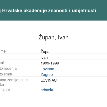
og Hrvatske akademije znanosti i umjetnosti
Župan, Ivan
ime
Župan
Ivan
mi
1909-1999
to rođenja
Lovinac
o smrti
Zagreb
tna zemljopisna
LOVINAC
ka
manje
arhitekt