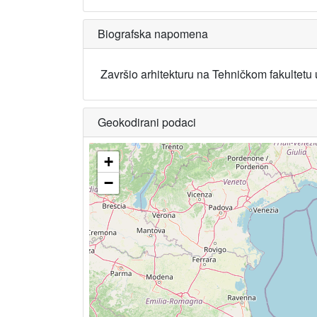
Biografska napomena
Završio arhitekturu na Tehničkom fakultetu
Geokodirani podaci
+
−