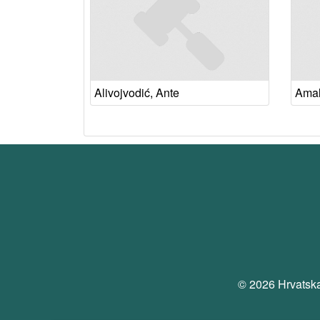
Alivojvodić, Ante
Amali
© 2026 Hrvatska