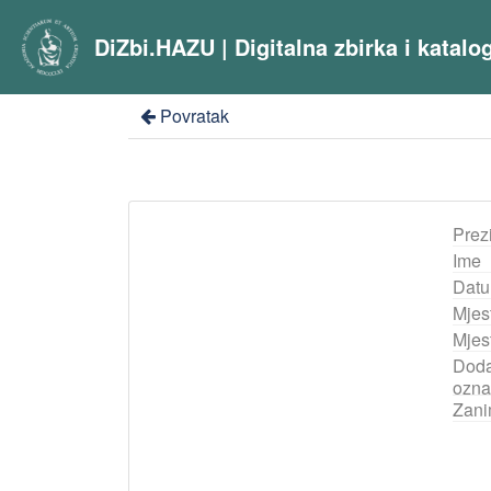
DiZbi.HAZU | Digitalna zbirka i katal
Povratak
Prez
Ime
Datu
Mjes
Mjest
Doda
ozna
Zani