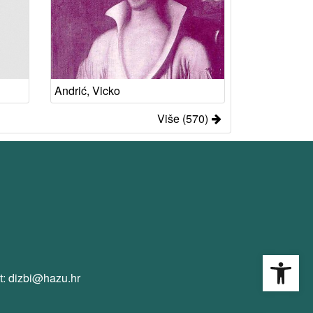
Andrić, Vicko
Više (570)
Open
t: dizbi@hazu.hr