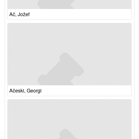
Ač, Jožef
Ačeski, Georgi