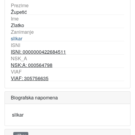
Prezime
Župetić
Ime
Zlatko
Zanimanje
slikar
ISNI
ISNI: 0000000422684511
NSK_A
NSK:A: 000564798
VIAF
VIAF: 305756635
Biografska napomena
slikar