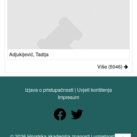
Adjukijević, Tadija
Više (5046)
Izjava o pristupačnosti
|
Uvjeti korištenja
Impresum
Open
© 2026 Hrvatska akademija znanosti i umjetnosti. Sva