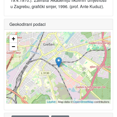
19.4.1970.). Završila Akademiju likovnih umjetnosti
u Zagrebu, grafički smjer, 1996. (prof. Ante Kuduz).
Geokodirani podaci
+
−
Leaflet
| Map data ©
OpenStreetMap
contributors