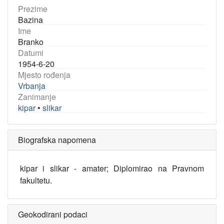
Prezime
Bazina
Ime
Branko
Datumi
1954-6-20
Mjesto rođenja
Vrbanja
Zanimanje
kipar
•
slikar
Biografska napomena
kipar i slikar - amater; Diplomirao na Pravnom
fakultetu.
Geokodirani podaci