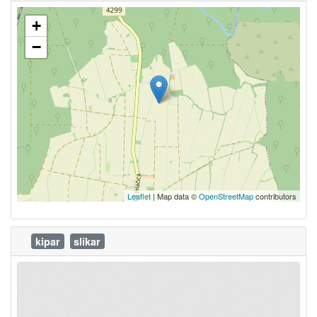
+
−
Leaflet
| Map data ©
OpenStreetMap
contributors
kipar
slikar