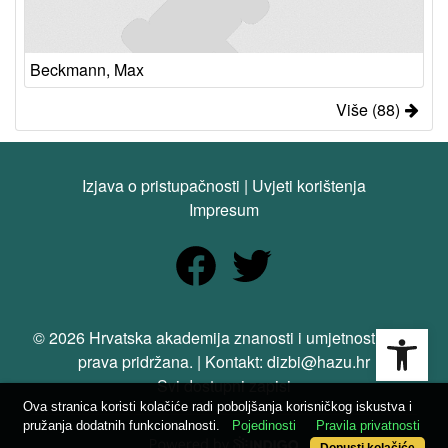
Beckmann, Max
Više (88)
Izjava o pristupačnosti
|
Uvjeti korištenja
Impresum
Open
© 2026 Hrvatska akademija znanosti i umjetnosti. Sva
prava pridržana. | Kontakt: dizbi@hazu.hr
Svi dostupni zapisi
Ova stranica koristi kolačiće radi poboljšanja korisničkog iskustva i
pružanja dodatnih funkcionalnosti.
Pojedinosti
Pravila privatnosti