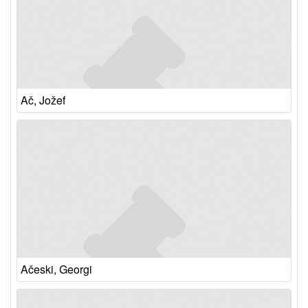
Ač, Jožef
Ačeski, Georgi