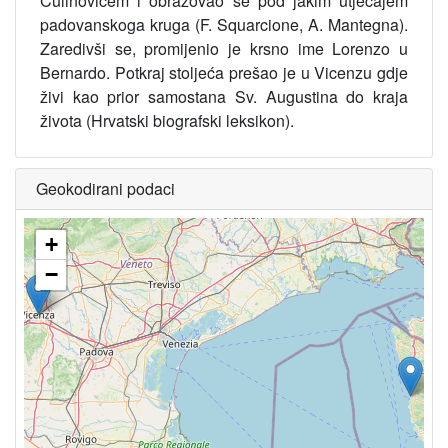
Ćulinovićem i obrazovao se pod jakim utjecajem
padovanskoga kruga (F. Squarcione, A. Mantegna).
Zaredivši se, promijenio je krsno ime Lorenzo u
Bernardo. Potkraj stoljeća prešao je u Vicenzu gdje
živi kao prior samostana Sv. Augustina do kraja
života (Hrvatski biografski leksikon).
Geokodirani podaci
+
−