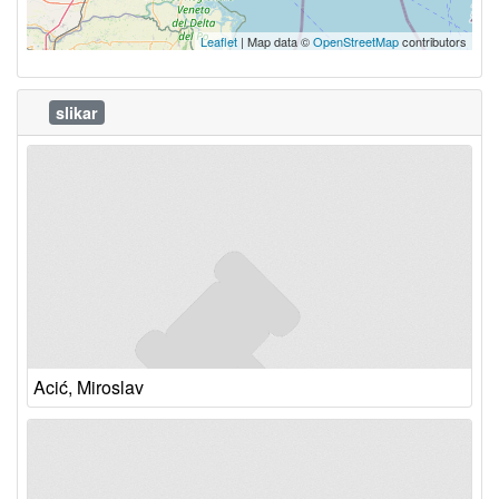
Leaflet
| Map data ©
OpenStreetMap
contributors
slikar
Acić, Miroslav