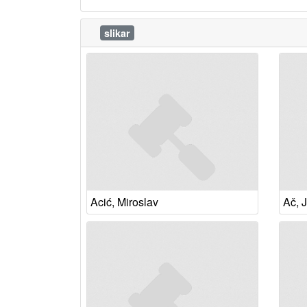
slikar
Acić, Miroslav
Ač, 