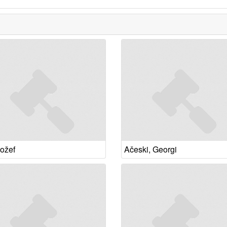
Jožef
Ačeski, Georgi