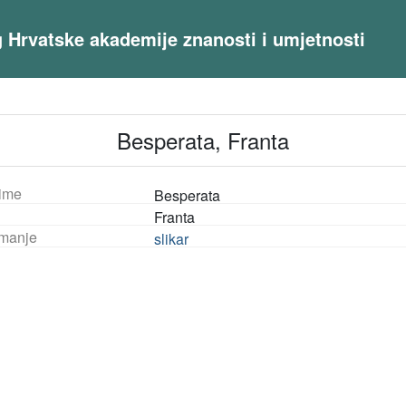
og Hrvatske akademije znanosti i umjetnosti
Besperata, Franta
ime
Besperata
Franta
manje
slikar