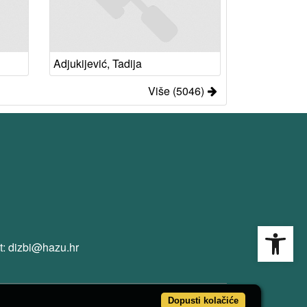
Adjukijević, Tadija
Više (5046)
Open
t: dizbi@hazu.hr
Dopusti kolačiće