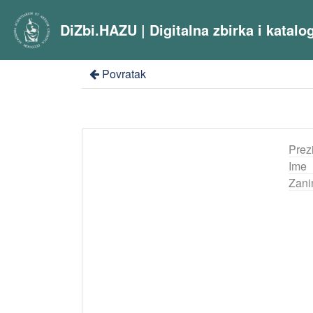
DiZbi.HAZU | Digitalna zbirka i katal
Povratak
Prez
Ime
Zani