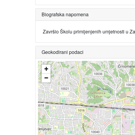
Biografska napomena
Završio Školu primijenjenih umjetnosti u Z
Geokodirani podaci
+
−