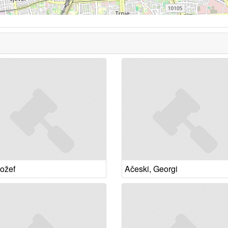
Jožef
Ačeski, Georgi