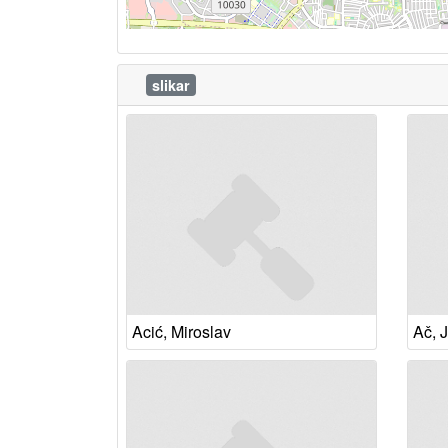
slikar
Acić, Miroslav
Ač, 