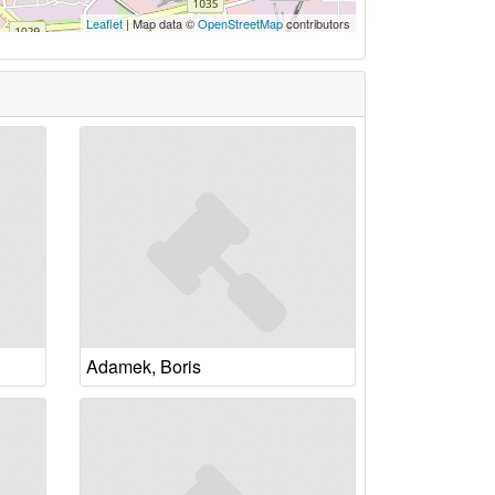
Leaflet
| Map data ©
OpenStreetMap
contributors
Adamek, Boris