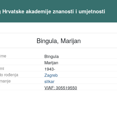
og Hrvatske akademije znanosti i umjetnosti
Bingula, Marijan
ime
Bingula
Marijan
mi
1943-
to rođenja
Zagreb
manje
slikar
F
VIAF: 305519550