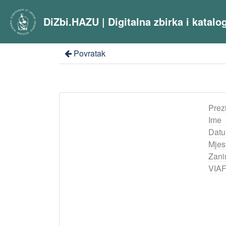
DiZbi.HAZU | Digitalna zbirka i katal
Povratak
Prez
Ime
Datu
Mjes
Zani
VIA