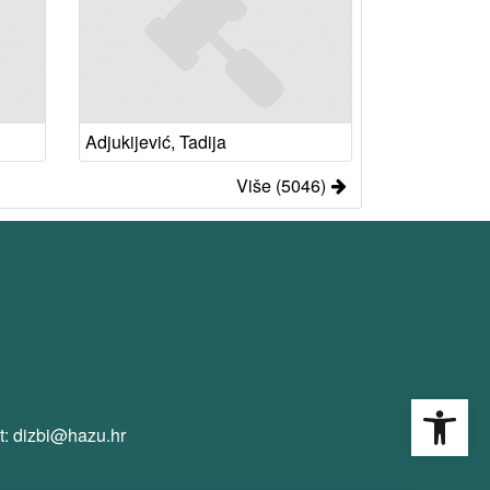
Adjukijević, Tadija
Više (5046)
Open
t: dizbi@hazu.hr