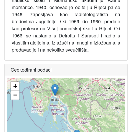
nautičku školu i Mornaričku akademiju Ratne
mornarice. 1940. osnovao je obitelj u Rijeci pa se
1946. zapošljava kao radiotelegrafista na
brodovima Jugolinije. Od 1959. do 1960. predaje
kao profesor na Višoj pomorskoj školi u Rijeci. Od
1966. se nastanio u Detroitu i Sarasoti i radio u
vlastitim ateljeima, izlažući na mnogim izložbama, a
predavao je i na nekoliko sveučilišta.
Geokodirani podaci
+
−