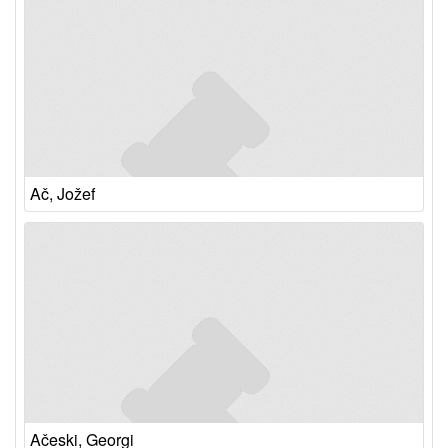
Ač, Jožef
Ačeski, Georgi