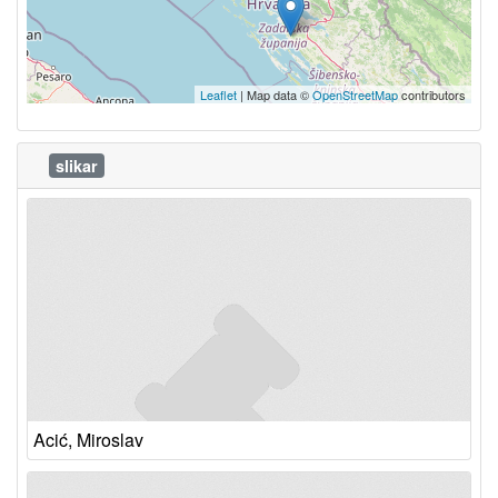
Leaflet
| Map data ©
OpenStreetMap
contributors
slikar
Acić, Miroslav