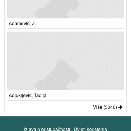
Adamović, Ž.
Adjukijević, Tadija
Više (5046)
Izjava o pristupačnosti
|
Uvjeti korištenja