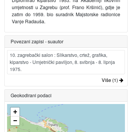
Diplomirao kiparstvo 1953. na Akademiji likovnih
umjetnosti u Zagrebu (prof. Frano Kršinić), gdje je
zatim do 1959. bio suradnik Majstorske radionice
Vanje Radauša.
Povezani zapisi - suautor
10. zagrebački salon : Slikarstvo, crtež, grafika,
kiparstvo - Umjetnički paviljon, 8. svibnja - 8. lipnja
1975.
Više (1)
Geokodirani podaci
+
−