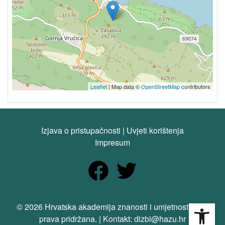
Leaflet
| Map data ©
OpenStreetMap
contributors
Izjava o pristupačnosti
|
Uvjeti korištenja
Impresum
Open
© 2026 Hrvatska akademija znanosti i umjetnosti. Sva
prava pridržana. | Kontakt: dizbi@hazu.hr