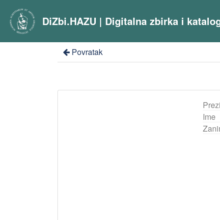
DiZbi.HAZU | Digitalna zbirka i katal
Povratak
Prez
Ime
Zani