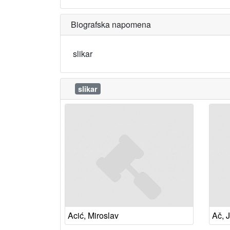
Biografska napomena
slikar
slikar
Acić, Miroslav
Ač, 