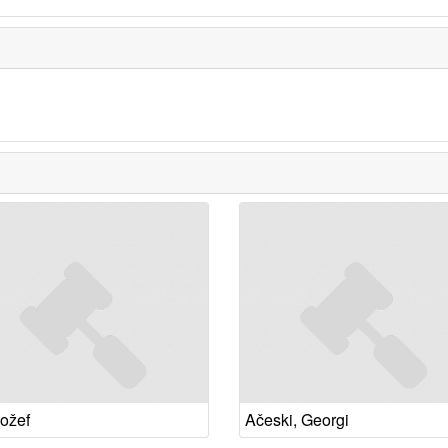
Jožef
Ačeski, Georgi