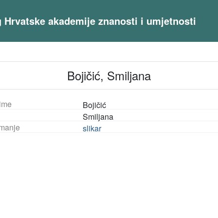
og Hrvatske akademije znanosti i umjetnosti
Bojičić, Smiljana
ime
Bojičić
Smiljana
manje
slikar