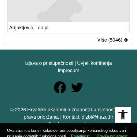
Adjukijević, Tadija
Više (5046)
Izjava o pristupačnosti
|
Uvjeti korištenja
Impresum
Open
© 2026 Hrvatska akademija znanosti i umjetnosti. Sva
prava pridržana. | Kontakt: dizbi@hazu.hr
Svi dostupni zapisi
Ova stranica koristi kolačiće radi poboljšanja korisničkog iskustva i
pružanja dodatnih funkcionalnosti.
Pojedinosti
Pravila privatnosti