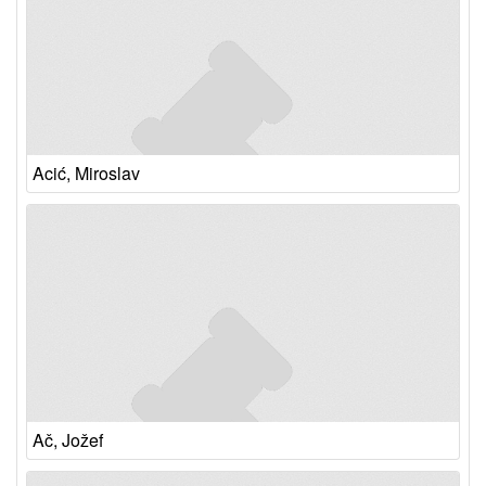
Acić, Miroslav
Ač, Jožef