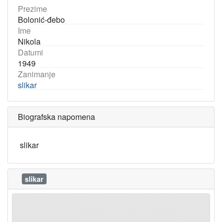
Prezime
Bolonić-đebo
Ime
Nikola
Datumi
1949
Zanimanje
slikar
Biografska napomena
slikar
slikar