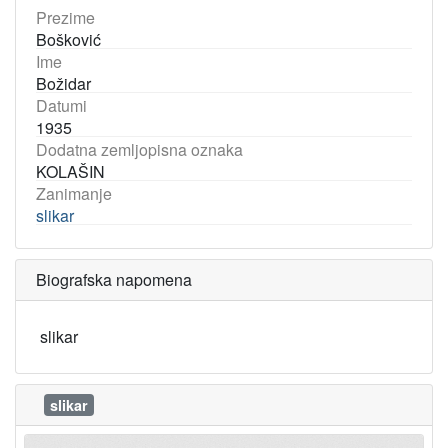
Prezime
Bošković
Ime
Božidar
Datumi
1935
Dodatna zemljopisna oznaka
KOLAŠIN
Zanimanje
slikar
Biografska napomena
slikar
slikar