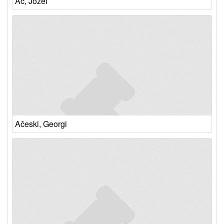
Ač, Jožef
Ačeski, Georgi