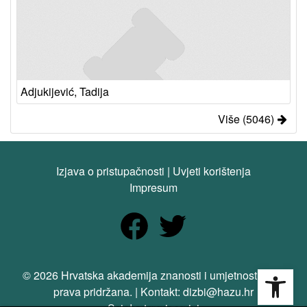
Adjukijević, Tadija
Više (5046)
Izjava o pristupačnosti
|
Uvjeti korištenja
Impresum
Open
© 2026 Hrvatska akademija znanosti i umjetnosti. Sva
prava pridržana. | Kontakt: dizbi@hazu.hr