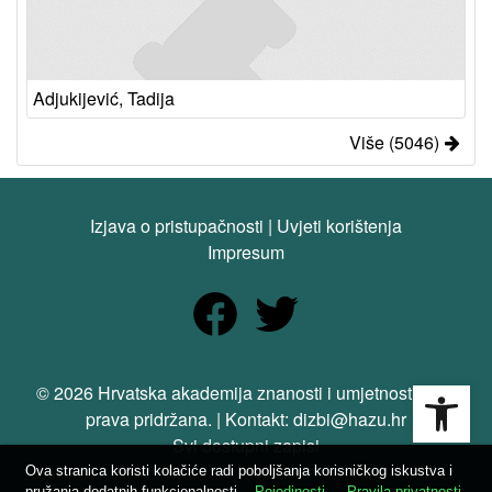
Adjukijević, Tadija
Više (5046)
Izjava o pristupačnosti
|
Uvjeti korištenja
Impresum
Open
© 2026 Hrvatska akademija znanosti i umjetnosti. Sva
prava pridržana. | Kontakt: dizbi@hazu.hr
Svi dostupni zapisi
Ova stranica koristi kolačiće radi poboljšanja korisničkog iskustva i
pružanja dodatnih funkcionalnosti.
Pojedinosti
Pravila privatnosti