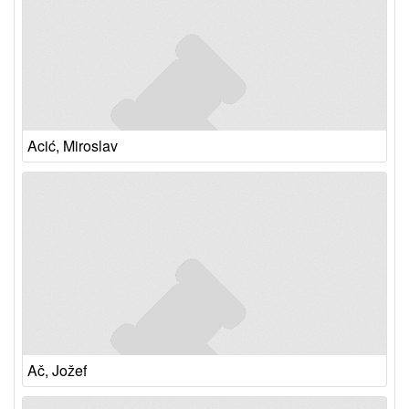
Acić, Miroslav
Ač, Jožef