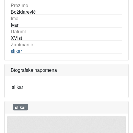
Prezime
Božidarević
Ime
Ivan
Datumi
XVIst
Zanimanje
slikar
Biografska napomena
slikar
slikar