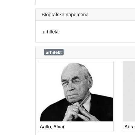
Biografska napomena
arhitekt
arhitekt
Aalto, Alvar
Abra