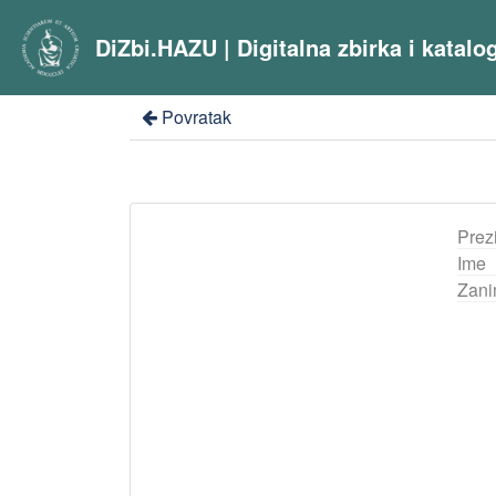
DiZbi.HAZU | Digitalna zbirka i katal
Povratak
Prez
Ime
Zani