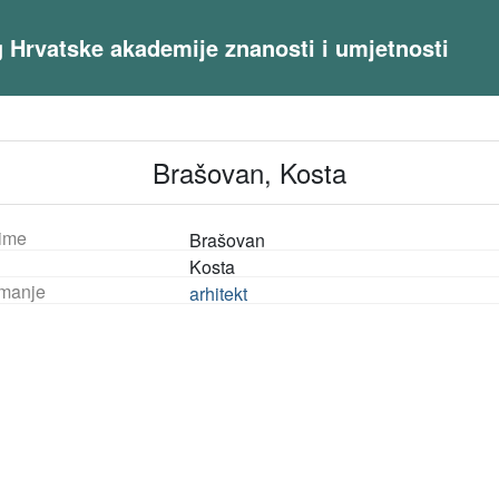
og Hrvatske akademije znanosti i umjetnosti
Brašovan, Kosta
ime
Brašovan
Kosta
manje
arhitekt