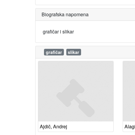
Biografska napomena
grafičar i slikar
grafičar
slikar
Ajdič, Andrej
Alag