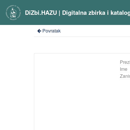
DiZbi.HAZU | Digitalna zbirka i katal
Povratak
Prez
Ime
Zani