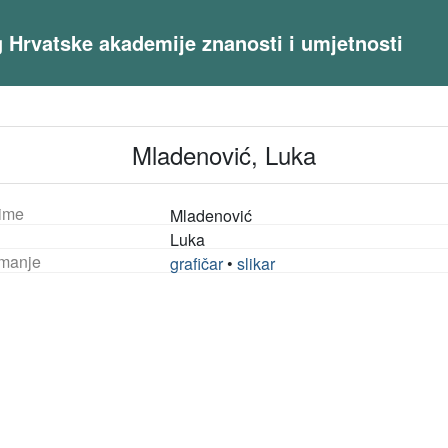
og Hrvatske akademije znanosti i umjetnosti
Mladenović, Luka
ime
Mladenović
Luka
manje
grafičar
•
slikar