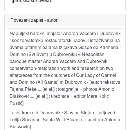
(prof. Gorki Žuvela).
Povezani zapisi - autor
Napuljski barokni majstor Andrea Vaccaro i Dubrovnik
: konzervatorsko-restauratorski radovi i istraživanja na
dvama oltarnim palama iz crkava Gospe od Karmena i
Domino (Svi Sveti) u Dubrovniku = Neapolitan
baroque master Andrea Vaccaro and Dubrovnik :
conservation-restoration work and research on two
altarpieces from the churches of Our Lady of Carmel
and Domino (All Saints) in Dubrovnik / [autori tekstova
Tajana Pleše ... [et al.] ; fotografije = photos Antonio
Blašković ... [et al.] ; urednica = editor Mara Kolić
Pustić]
Tales from old Dubrovnik / Slavica Stojan ; [prijevod
Lelija Sočanac, Sonia Wild Bićanić ; ilustrirao Antonio
Blašković]