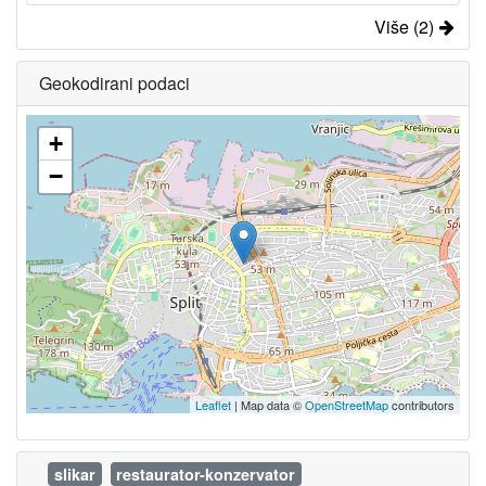
Više (2)
Geokodirani podaci
+
−
Leaflet
| Map data ©
OpenStreetMap
contributors
slikar
restaurator-konzervator