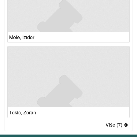
Molè, Izidor
Tokić, Zoran
Više (7)