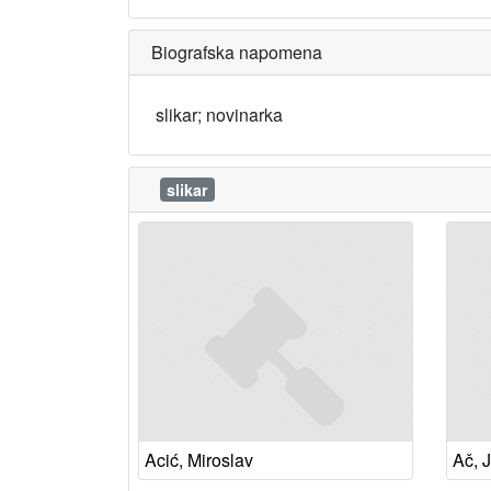
Biografska napomena
slikar; novinarka
slikar
Acić, Miroslav
Ač, 