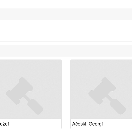
Jožef
Ačeski, Georgi