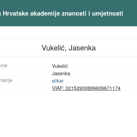
og Hrvatske akademije znanosti i umjetnosti
Vukelić, Jasenka
ime
Vukelić
Jasenka
manje
slikar
F
VIAF: 32152930899609671174