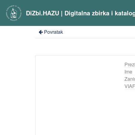
DiZbi.HAZU | Digitalna zbirka i katal
Povratak
Prez
Ime
Zani
VIA