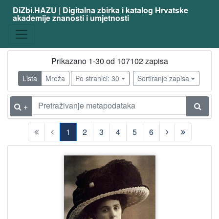
DiZbi.HAZU | Digitalna zbirka i katalog Hrvatske
akademije znanosti i umjetnosti
Prikazano 1-30 od 107102 zapisa
Lista
Mreža
Po stranici: 30
Sortiranje zapisa
+
1
2
3
4
5
6
(current)