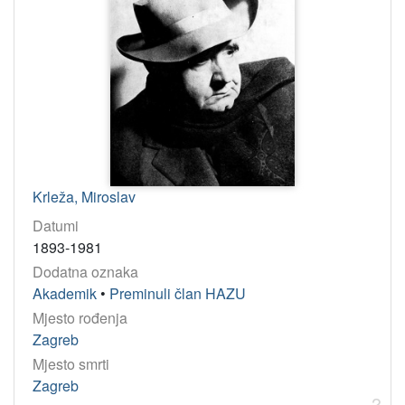
Krleža, Miroslav
Datumi
1893-1981
Dodatna oznaka
Akademik
•
Preminuli član HAZU
Mjesto rođenja
Zagreb
Mjesto smrti
Zagreb
2