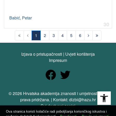
Babić, Petar
30
1
2
3
4
5
6
(current)
Izjava o pristupačnosti
|
Uvjeti korištenja
Impresum
Open
© 2026 Hrvatska akademija znanosti i umjetnosti. Sva
prava pridržana. | Kontakt: dizbi@hazu.hr
Svi dostupni zapisi
Ova stranica koristi kolačiće radi poboljšanja korisničkog iskustva i