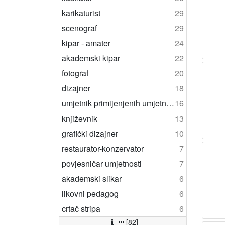
karikaturist
29
scenograf
29
kipar - amater
24
akademski kipar
22
fotograf
20
dizajner
18
umjetnik primijenjenih umjetnosti
16
književnik
13
grafički dizajner
10
restaurator-konzervator
7
povjesničar umjetnosti
7
akademski slikar
6
likovni pedagog
6
crtač stripa
6
[82]