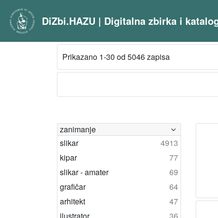
DiZbi.HAZU | Digitalna zbirka i katal
Prikazano 1-30 od 5046 zapisa
zanimanje
slikar
4913
kipar
77
slikar - amater
69
grafičar
64
arhitekt
47
ilustrator
36