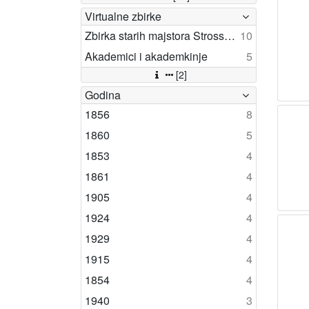
Virtualne zbirke
Zbirka starih majstora Strossmayerove galerije
10
Akademici i akademkinje
5
[2]
Godina
1856
8
1860
5
1853
4
1861
4
1905
4
1924
4
1929
4
1915
4
1854
4
1940
3