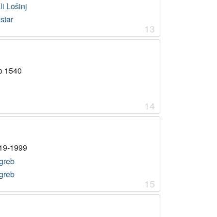
i Lošinj
star
13
o 1540
14
19-1999
greb
greb
15