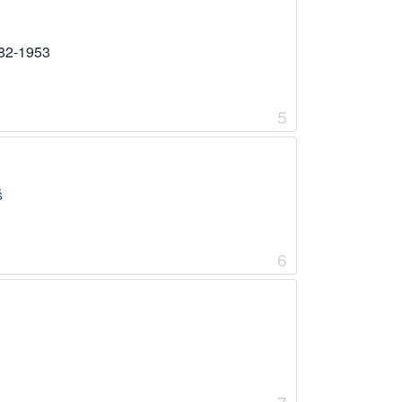
82-1953
5
š
6
7