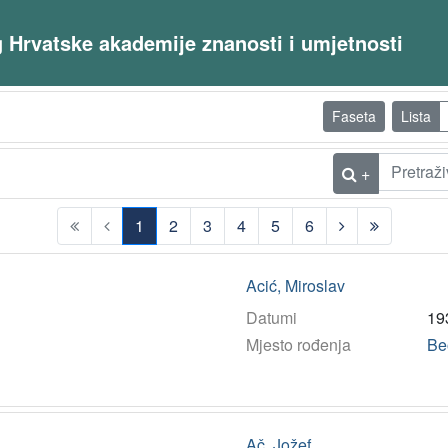
og Hrvatske akademije znanosti i umjetnosti
Faseta
Lista
+
1
2
3
4
5
6
(current)
Acić, Miroslav
Datumi
19
Mjesto rođenja
Be
Ač, Jožef