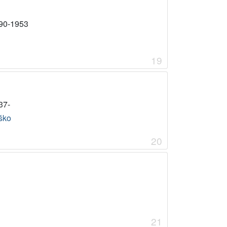
90-1953
19
37-
ško
20
21