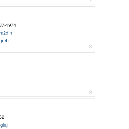
87-1974
raždin
greb
8
9
62
glaj