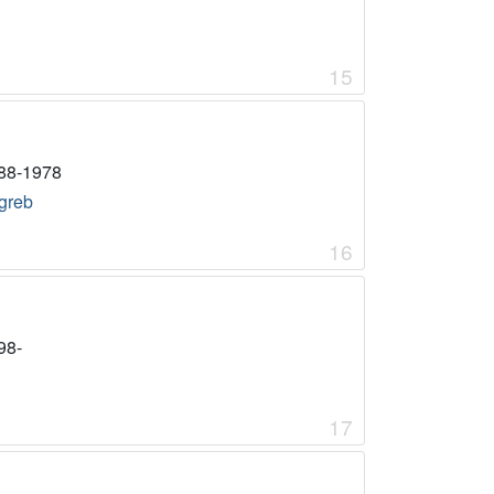
15
88-1978
greb
16
98-
17