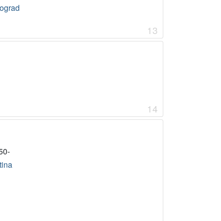
ograd
13
14
50-
tina