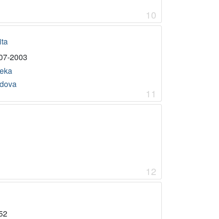
10
ita
07-2003
jeka
dova
11
12
52