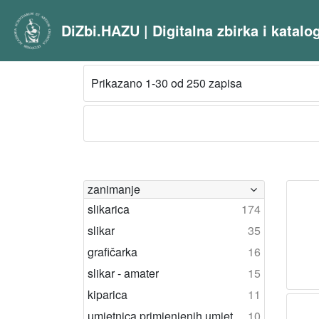
DiZbi.HAZU | Digitalna zbirka i katal
Prikazano 1-30 od 250 zapisa
zanimanje
slikarica
174
slikar
35
grafičarka
16
slikar - amater
15
kiparica
11
umjetnica primjenjenih umjetnosti
10