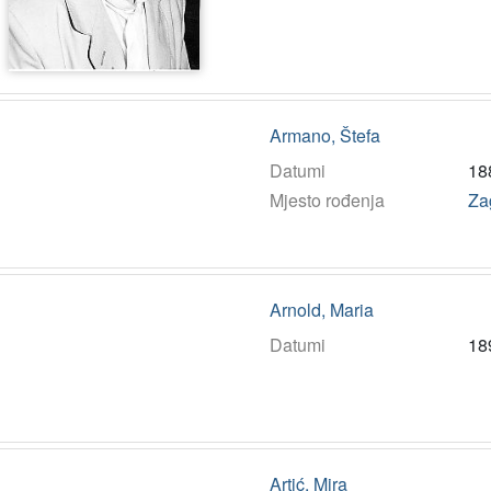
Armano, Štefa
Datumi
18
Mjesto rođenja
Za
Arnold, Maria
Datumi
18
Artić, Mira