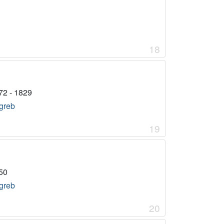
18
72 - 1829
greb
19
50
greb
20