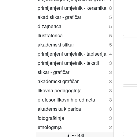
primijenjeni umjetnik - keramika
8
akad.slikar - grafičar
5
dizajnerica
5
ilustratorica
5
akademski slikar
5
primijenjeni umjetnik - tapiserija
4
primijenjeni umjetnik - tekstil
3
slikar - grafičar
3
akademski grafičar
3
likovna pedagoginja
3
profesor likovnih predmeta
3
akademska kiparica
3
fotografkinja
3
etnologinja
2
[48]