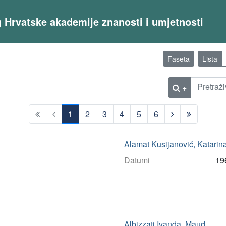
og Hrvatske akademije znanosti i umjetnosti
Faseta
Lista
+
1
2
3
4
5
6
(current)
Alamat Kusijanović, Katarin
Datumi
19
Albizzati Ivanda, Maud