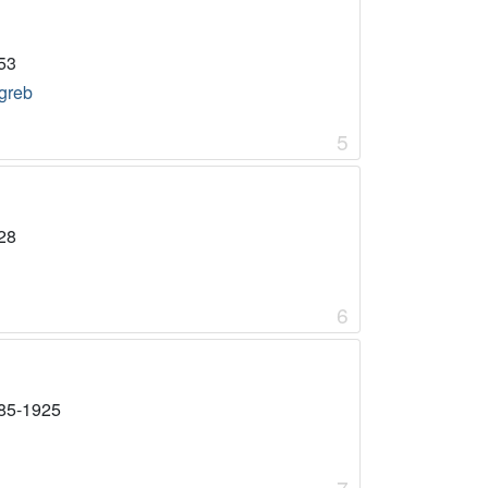
53
greb
5
28
6
85-1925
7