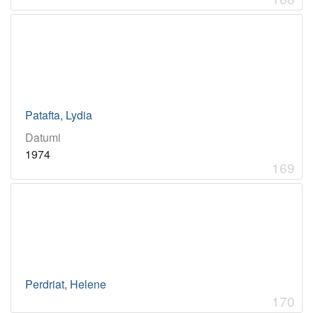
Patafta, Lydia
Datumi
1974
169
Perdriat, Helene
170