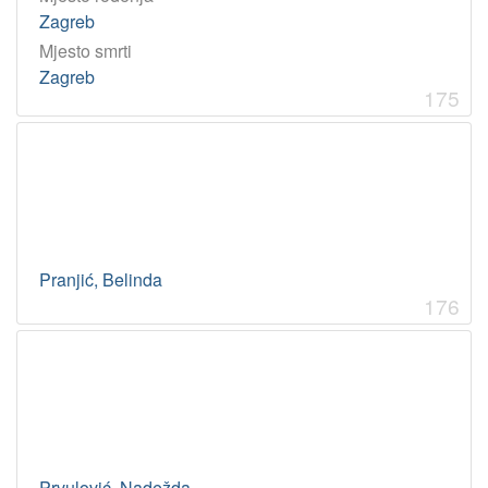
Zagreb
Mjesto smrti
Zagreb
175
Pranjić, Belinda
176
Prvulović, Nadežda