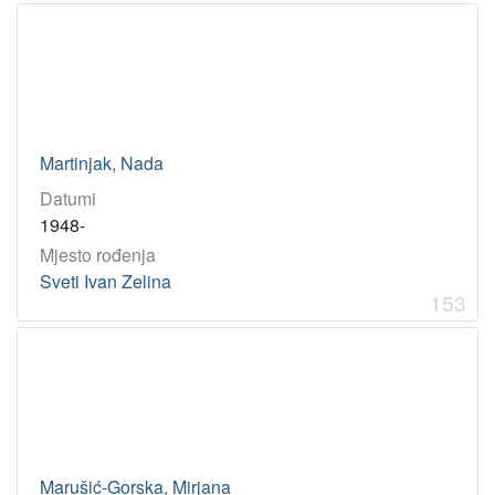
1894
1
1973
1
[
4
Martinjak, Nada
]
Datumi
1948-
Mjesto rođenja
Sveti Ivan Zelina
153
Marušić-Gorska, Mirjana