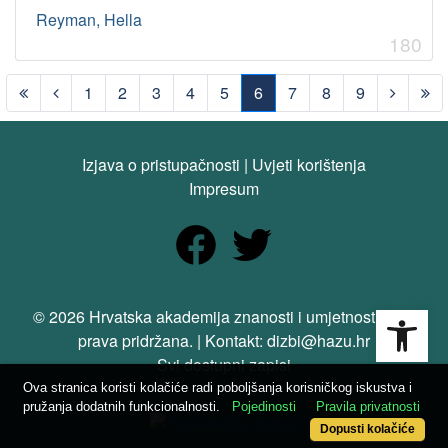
Reyman, Hella
180
1
2
3
4
5
6
7
8
9
(current)
Izjava o pristupačnosti
|
Uvjeti korištenja
Impresum
Open
© 2026 Hrvatska akademija znanosti i umjetnosti. Sva
prava pridržana. | Kontakt: dizbi@hazu.hr
Svi dostupni zapisi
Ova stranica koristi kolačiće radi poboljšanja korisničkog iskustva i
pružanja dodatnih funkcionalnosti.
Pojedinosti
Pravila privatnosti
Dopusti kolačiće