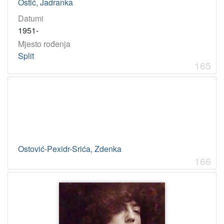
Ostić, Jadranka
Datumi
1951-
Mjesto rođenja
Split
165
Ostović-Pexidr-Srića, Zdenka
166