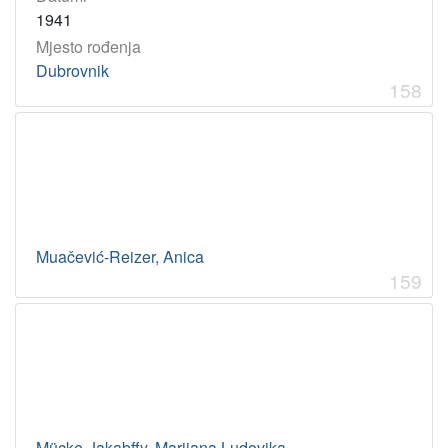
1941
Mjesto rođenja
Dubrovnik
158
Muačević-Reizer, Anica
159
Mücke-Jakabffy, Marijana Ludovika