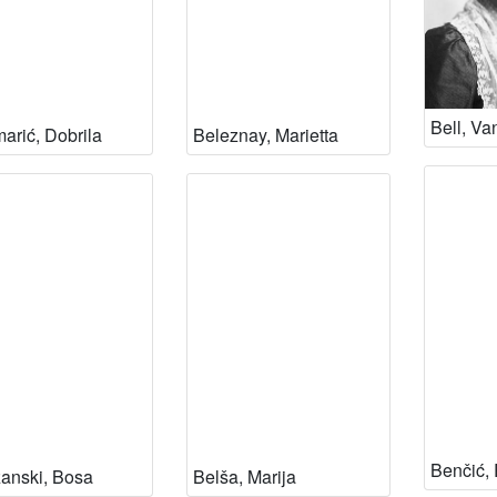
Bell, Va
arić, Dobrila
Beleznay, Marietta
Benčić,
anski, Bosa
Belša, Marija