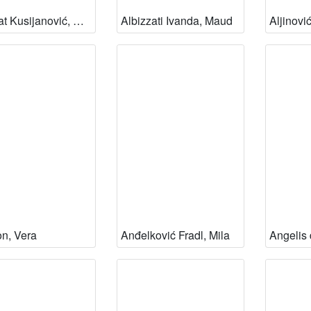
Alamat Kusijanović, Katarina
Albizzati Ivanda, Maud
Aljinovi
n, Vera
Anđelković Fradl, Mila
Angelis 