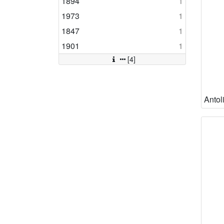
1894
1
1973
1
1847
1
1901
1
[4]
Antol