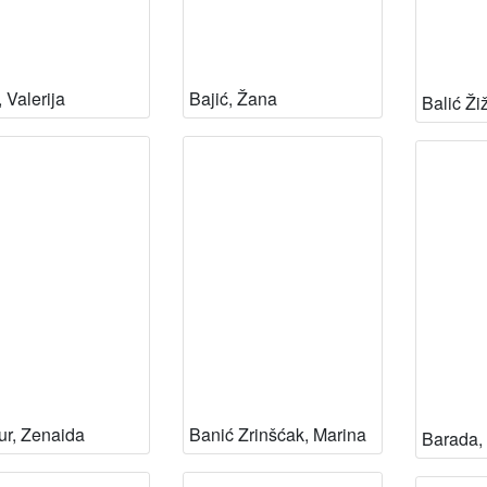
 Valerija
Bajić, Žana
Balić Ži
r, Zenaida
Banić Zrinšćak, Marina
Barada, 