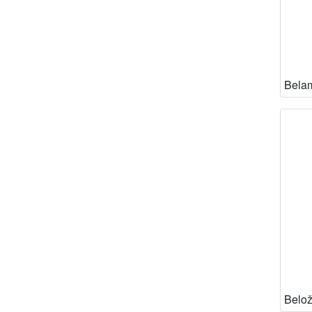
Belam
Belož