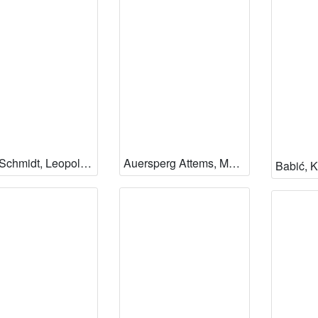
Auer-Schmidt, Leopoldina
Auersperg Attems, Marija
Babić, K