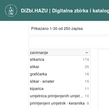
DiZbi.HAZU | Digitalna zbirka i katal
Prikazano 1-30 od 250 zapisa
zanimanje
slikarica
174
slikar
35
grafičarka
16
slikar - amater
15
kiparica
11
umjetnica primjenjenih umjetnosti
10
primijenjeni umjetnik - keramika
8