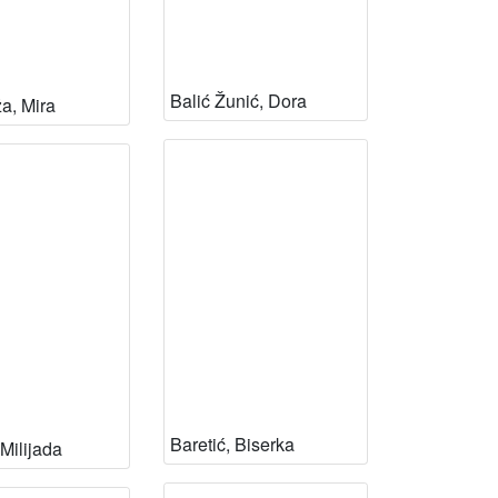
Balić Žunić, Dora
ža, Mira
Baretić, Biserka
Milijada