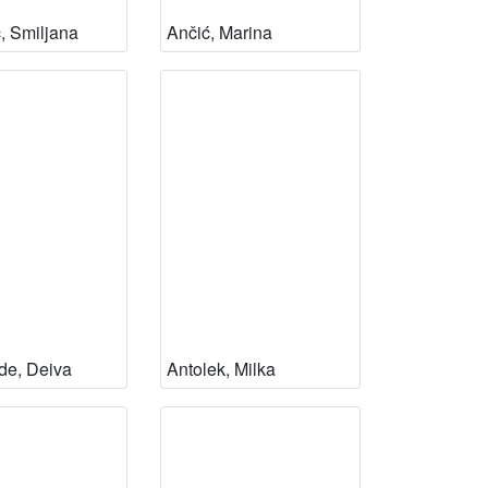
ć, Smiljana
Ančić, Marina
de, Deiva
Antolek, Milka