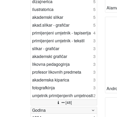
dizajnerica
5
ilustratorica
5
akademski slikar
5
akad.slikar - grafičar
5
primijenjeni umjetnik - tapiserija
4
primijenjeni umjetnik - tekstil
3
slikar - grafičar
3
akademski grafičar
3
likovna pedagoginja
3
profesor likovnih predmeta
3
akademska kiparica
3
fotografkinja
3
Andro
umjetnik primijenjenih umjetnosti
2
[48]
Godina