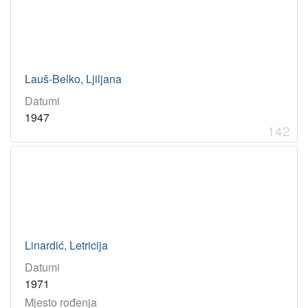
Lauš-Belko, Ljiljana
Datumi
1947
142
Linardić, Letricija
Datumi
1971
Mjesto rođenja