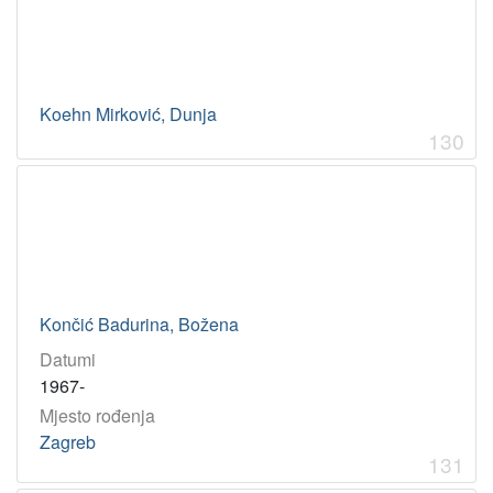
Koehn Mirković, Dunja
130
Končić Badurina, Božena
Datumi
1967-
Mjesto rođenja
Zagreb
131