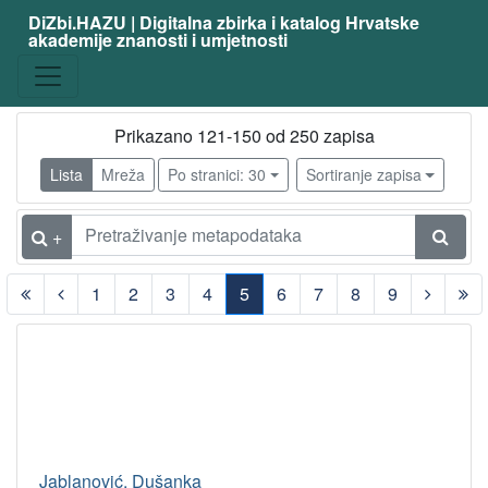
DiZbi.HAZU | Digitalna zbirka i katalog Hrvatske
akademije znanosti i umjetnosti
Prikazano 121-150 od 250 zapisa
Lista
Mreža
Po stranici: 30
Sortiranje zapisa
+
1
2
3
4
5
6
7
8
9
(current)
Jablanović, Dušanka