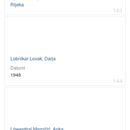
Rijeka
143
Lobnikar Lovak, Darja
Datumi
1948
144
Löwenthal Maroičić, Anka