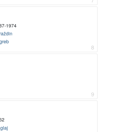
87-1974
raždin
greb
8
9
62
glaj