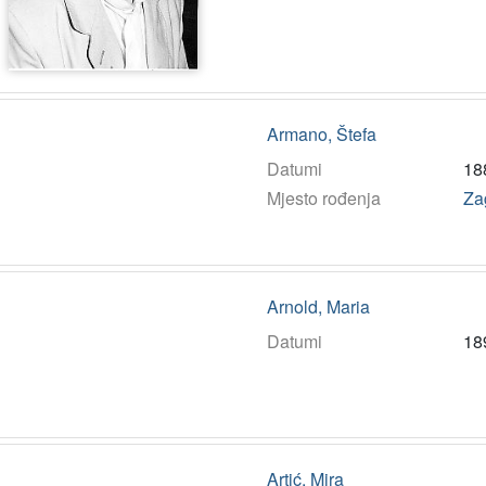
Armano, Štefa
Datumi
18
Mjesto rođenja
Za
Arnold, Maria
Datumi
18
Artić, Mira