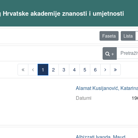
og Hrvatske akademije znanosti i umjetnosti
Faseta
Lista
+
1
2
3
4
5
6
(current)
Alamat Kusijanović, Katarin
Datumi
19
Albizzati Ivanda, Maud