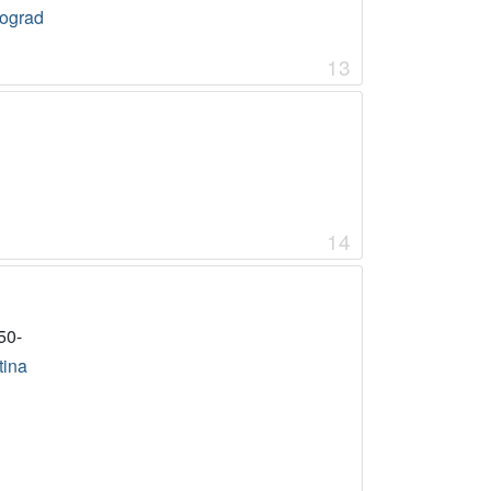
ograd
13
14
50-
tina