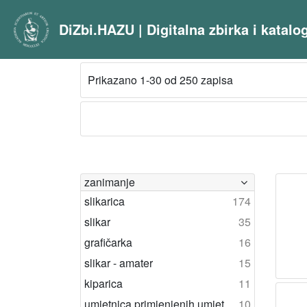
DiZbi.HAZU | Digitalna zbirka i katal
Prikazano 1-30 od 250 zapisa
zanimanje
slikarica
174
slikar
35
grafičarka
16
slikar - amater
15
kiparica
11
umjetnica primjenjenih umjetnosti
10