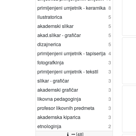
primijenjeni umjetnik - keramika
8
ilustratorica
5
akademski slikar
5
akad.slikar - grafičar
5
dizajnerica
5
primijenjeni umjetnik - tapiserija
4
fotografkinja
3
primijenjeni umjetnik - tekstil
3
slikar - grafičar
3
akademski grafičar
3
likovna pedagoginja
3
profesor likovnih predmeta
3
akademska kiparica
3
etnologinja
2
[48]