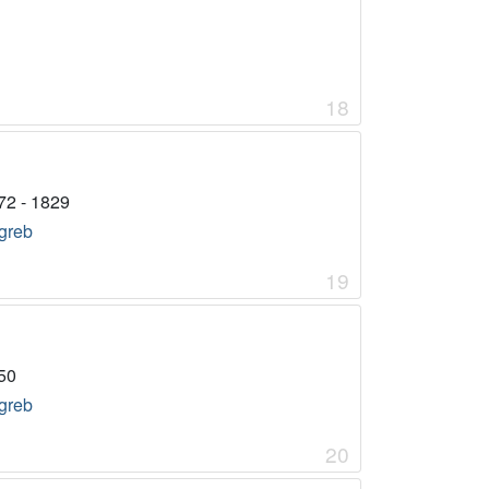
18
72 - 1829
greb
19
50
greb
20