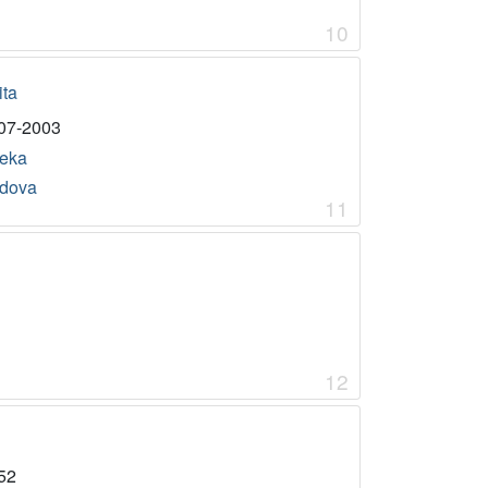
10
ita
07-2003
jeka
dova
11
12
52