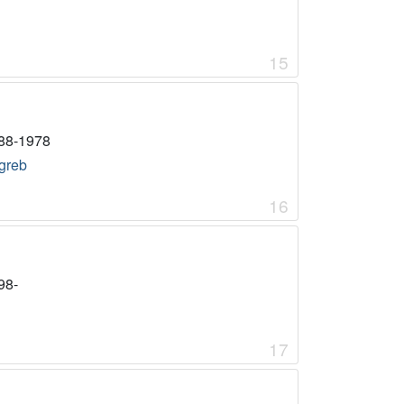
15
88-1978
greb
16
98-
17