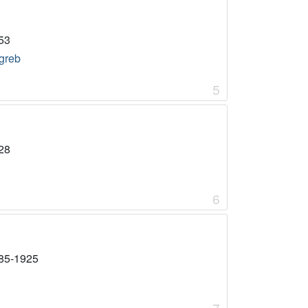
53
greb
5
28
6
85-1925
7