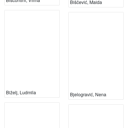
Biscontini, Vilma
Biščević, Maida
Biželj, Ludmila
Bjelogravić, Nena