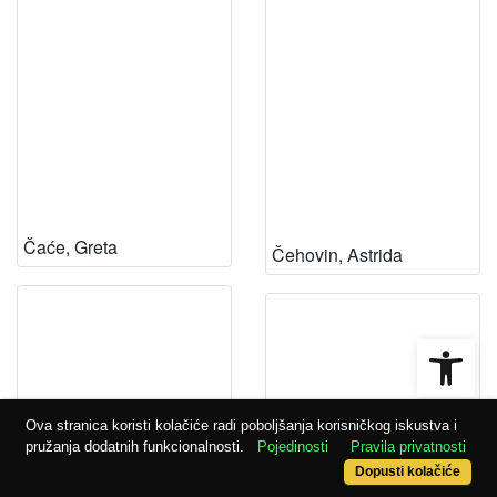
Čaće, Greta
Čehovin, Astrida
Open
Ova stranica koristi kolačiće radi poboljšanja korisničkog iskustva i
pružanja dodatnih funkcionalnosti.
Pojedinosti
Pravila privatnosti
Dopusti kolačiće