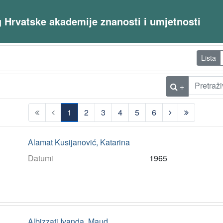
og Hrvatske akademije znanosti i umjetnosti
Lista
+
1
2
3
4
5
6
(current)
Alamat Kusijanović, Katarina
Datumi
1965
Albizzati Ivanda, Maud