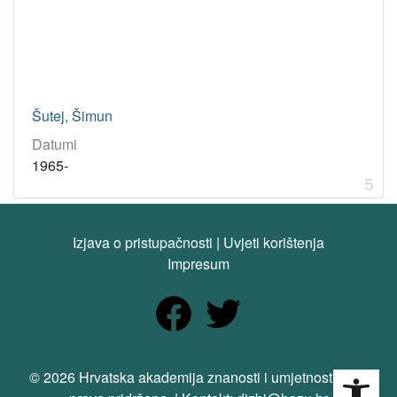
Šutej, Šimun
Datumi
1965-
5
Izjava o pristupačnosti
|
Uvjeti korištenja
Impresum
Open
© 2026 Hrvatska akademija znanosti i umjetnosti. Sva