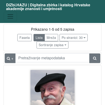
DiZbi.HAZU | Digitalna zbirka i katalog Hrvatske
akademije znanosti i umjetnosti
zanimanje
slikar
5
grafičar
4
Prikazano 1-5 od 5 zapisa
dizajner
4
Faseta
Lista
Mreža
Po stranici: 30
kipar
2
Sortiranje zapisa
ilustrator
1
scenograf
1
+
[
6
]