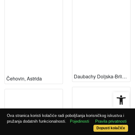
Daubachy Doljska-Brlić, Fanny
Čehovin, Astrida
Open
Ova stranica koristi kolačiće radi poboljšanja korisničkog iskustva i
pružanja dodatnih funkcionalnosti.
Pojedinosti
Pravila privatnosti
Dopusti kolačiće