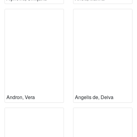
1894
1
1973
1
[
4
]
Andron, Vera
Angelis de, Deiva