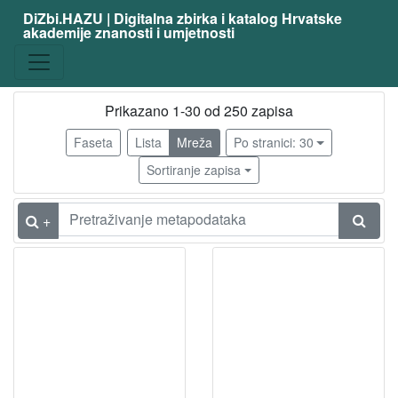
DiZbi.HAZU | Digitalna zbirka i katalog Hrvatske
akademije znanosti i umjetnosti
zanimanje
slikarica
174
slikar
35
Prikazano 1-30 od 250 zapisa
grafičarka
16
Faseta
Lista
Mreža
Po stranici: 30
slikar - amater
15
Sortiranje zapisa
kiparica
11
umjetnica primjenjenih umjetnosti
10
+
primijenjeni umjetnik - keramika
8
dizajnerica
5
ilustratorica
5
akademski slikar
5
akad.slikar - grafičar
5
primijenjeni umjetnik - tapiserija
4