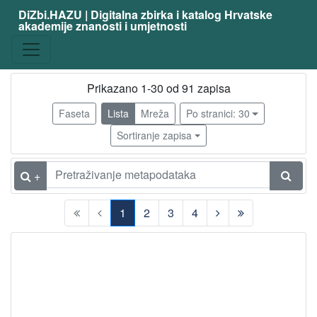
DiZbi.HAZU | Digitalna zbirka i katalog Hrvatske
akademije znanosti i umjetnosti
zanimanje
slikar
76
grafičar
64
Prikazano 1-30 od 91 zapisa
ilustrator
9
Faseta
Lista
Mreža
Po stranici: 30
kipar
7
Sortiranje zapisa
dizajner
4
slikar - grafičar
4
+
karikaturist
3
1
2
3
4
likovni pedagog
3
(current)
scenograf
3
crtač stripa
2
fotograf
2
slikar - amater
2