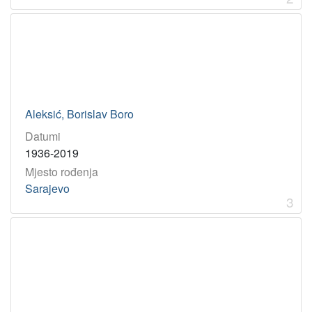
[
1
]
Godina
1854
1
Aleksić, Borislav Boro
1927
1
Datumi
1867
1
1936-2019
1936
1
Mjesto rođenja
1886
1
Sarajevo
3
1960
1
[
6
]