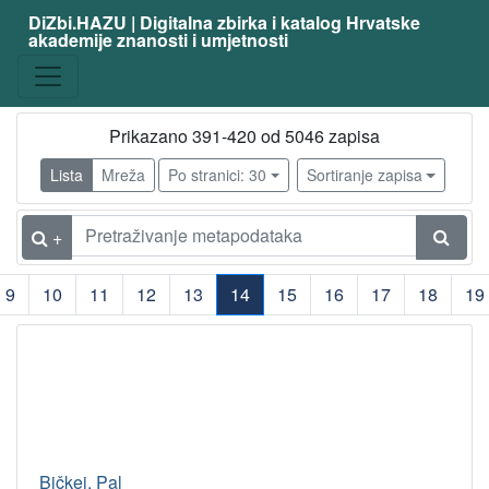
DiZbi.HAZU | Digitalna zbirka i katalog Hrvatske
akademije znanosti i umjetnosti
Prikazano 391-420 od 5046 zapisa
Lista
Mreža
Po stranici: 30
Sortiranje zapisa
+
9
10
11
12
13
14
15
16
17
18
19
(current)
Bičkei, Pal