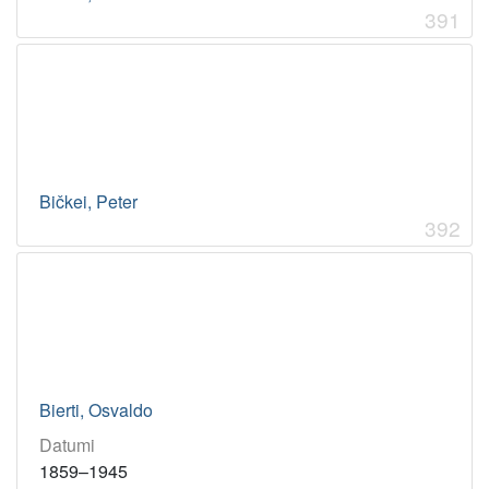
391
Bičkei, Peter
392
Bierti, Osvaldo
Datumi
1859–1945