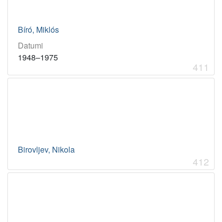
Bíró, Miklós
Datumi
1948–1975
411
Birovljev, Nikola
412