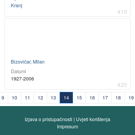
Kranj
419
Bizovičar, Milan
Datumi
1927-2006
420
9
10
11
12
13
14
15
16
17
18
19
(current)
Izjava o pristupačnosti
|
Uvjeti korištenja
Impresum